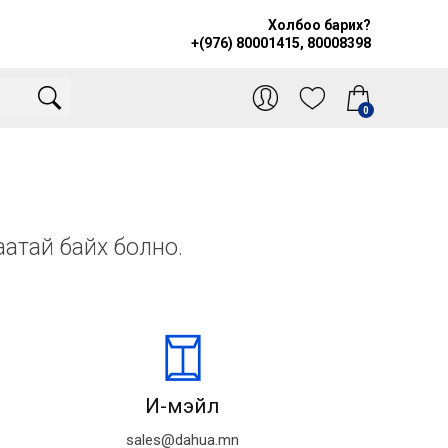
Холбоо барих?
+(976) 80001415, 80008398
0
аатай байх болно.
И-мэйл
sales@dahua.mn