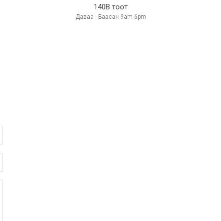
140В тоот
Даваа - Баасан 9am-6pm