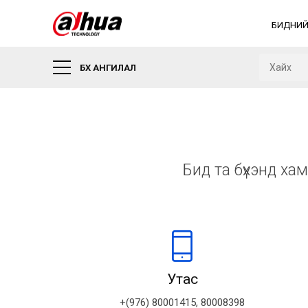
БИДНИЙ
БҮХ АНГИЛАЛ
Бид та бүхэнд ха
Утас
+(976) 80001415, 80008398