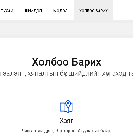
 ТУХАЙ
ШИЙДЭЛ
МЭДЭЭ
ХОЛБОО БАРИХ
Холбоо Барих
мгаалалт, хяналтын бүх шийдлийг хүргэхэд т
Хаяг
Чингэлтэй дүүрэг, 9-р хороо, Агуулахын байр,