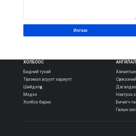
ХОЛБООС
АНГИЛАЛ
Бидний тухай
Хяналтын
Түгээмэл асуулт хариулт
Сүлжээни
Шийдэлүүд
Дагалдах
Мэдээ
Нэвтрэх 
Холбоо барих
Бичигч т
Галын си