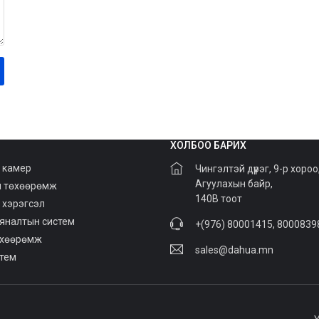
ХОЛБОО БАРИХ
 камер
Чингэлтэй дүүрэг, 9-р хороо
Агуулахын байр,
й төхөөрөмж
140В тоот
 хэрэгсэл
хяналтын систем
+(976) 80001415, 8000839
өхөөрөмж
sales@dahua.mn
стем