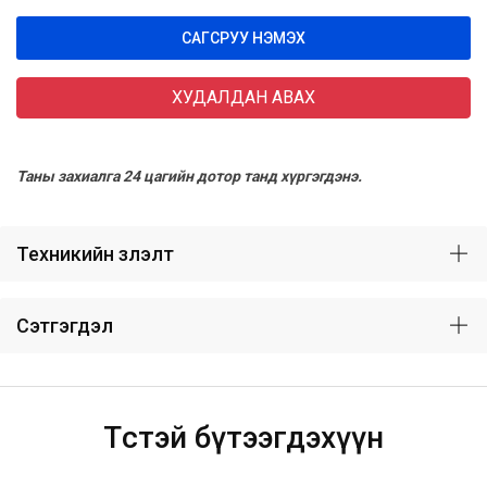
САГСРУУ НЭМЭХ
ХУДАЛДАН АВАХ
Таны захиалга 24 цагийн дотор танд хүргэгдэнэ.
Техникийн үзүүлэлт
Сэтгэгдэл
Төстэй бүтээгдэхүүн