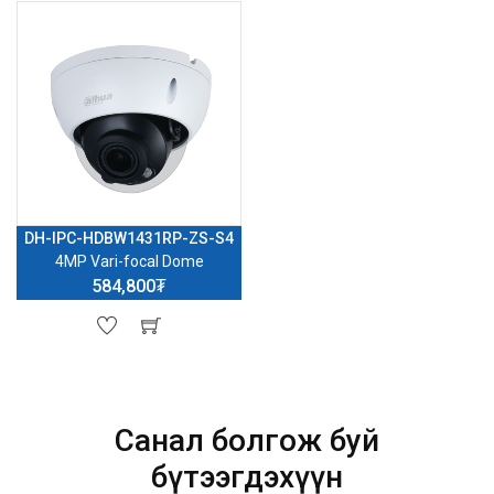
DH-IPC-HDBW1431RP-ZS-S4
4MP Vari-focal Dome
584,800₮
Санал болгож буй
бүтээгдэхүүн