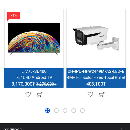
-3%
LTV75-SD400
DH-IPC-HFW2449M-AS-LED-B
75'' UHD Android TV
4MP Full-color Fixed-focal Bullet
3,170,000₮
403,100₮
3,270,000₮
ХОЛБООС