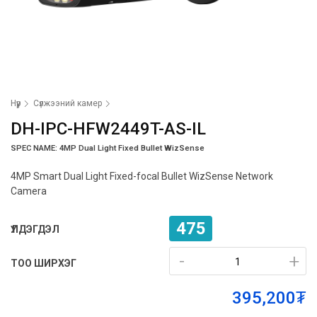
Нүүр
Сүлжээний камер
DH-IPC-HFW2449T-AS-IL
SPEC NAME: 4MP Dual Light Fixed Bullet WizSense
4MP Smart Dual Light Fixed-focal Bullet WizSense Network
Camera
475
ҮЛДЭГДЭЛ
-
-
+
+
ТОО ШИРХЭГ
395,200₮