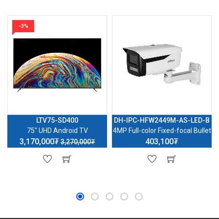
-3%
LTV75-SD400
DH-IPC-HFW2449M-AS-LED-B
75'' UHD Android TV
4MP Full-color Fixed-focal Bullet
3,170,000₮
403,100₮
3,270,000₮