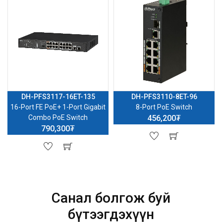
DH-PFS3117-16ET-135
DH-PFS3110-8ET-96
16-Port FE PoE+ 1-Port Gigabit
8-Port PoE Switch
Combo PoE Switch
456,200₮
790,300₮
Санал болгож буй
бүтээгдэхүүн