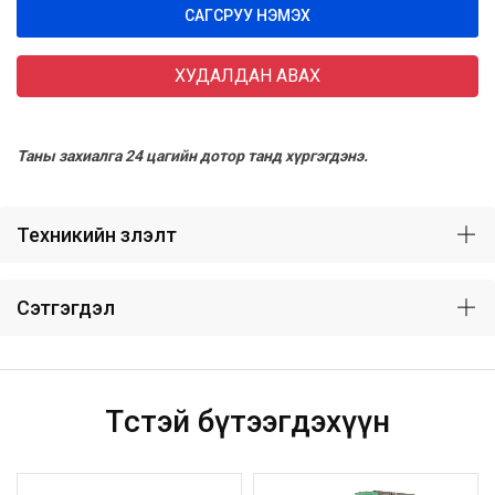
САГСРУУ НЭМЭХ
ХУДАЛДАН АВАХ
Таны захиалга 24 цагийн дотор танд хүргэгдэнэ.
Техникийн үзүүлэлт
Сэтгэгдэл
Төстэй бүтээгдэхүүн