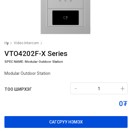
Нүүр
Video Intercom
VTO4202F-X Series
SPEC NAME: Modular Outdoor Station
Modular Outdoor Station
-
-
+
+
ТОО ШИРХЭГ
0₮
САГСРУУ НЭМЭХ