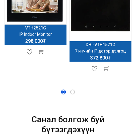
VTH2521G
IP Indoor Monitor
298,000₮
DHI-VTH1521G
7 инчийн IP дотор дэлгэц
372,800₮
Санал болгож буй
бүтээгдэхүүн