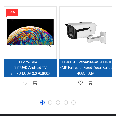
-3%
LTV75-SD400
DH-IPC-HFW2449M-AS-LED-B
75'' UHD Android TV
4MP Full-color Fixed-focal Bullet
3,170,000₮
403,100₮
3,270,000₮