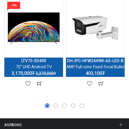
-3%
LTV75-SD400
DH-IPC-HFW2449M-AS-LED-B
75'' UHD Android TV
4MP Full-color Fixed-focal Bullet
3,170,000₮
403,100₮
3,270,000₮
ХОЛБООС