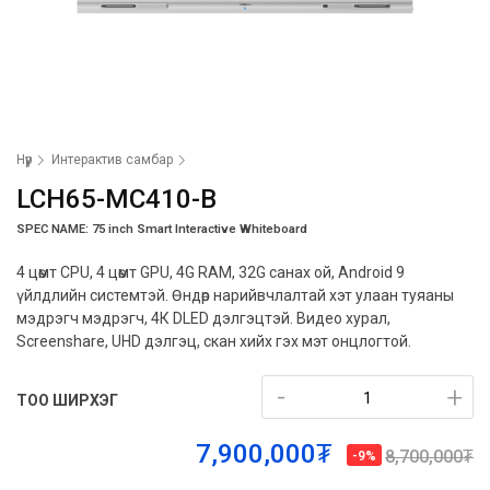
Нүүр
Интерактив самбар
LCH65-MC410-B
SPEC NAME: 75 inch Smart Interactive Whiteboard
4 цөмт CPU, 4 цөмт GPU, 4G RAM, 32G санах ой, Android 9
үйлдлийн системтэй. Өндөр нарийвчлалтай хэт улаан туяаны
мэдрэгч мэдрэгч, 4К DLED дэлгэцтэй. Видео хурал,
Screenshare, UHD дэлгэц, скан хийх гэх мэт онцлогтой.
-
-
+
+
ТОО ШИРХЭГ
7,900,000₮
8,700,000₮
-9%