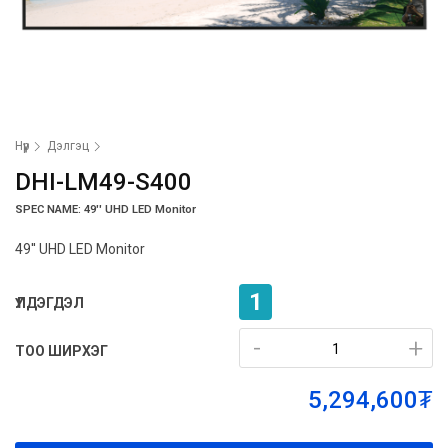
Нүүр
Дэлгэц
DHI-LM49-S400
SPEC NAME: 49'' UHD LED Monitor
49'' UHD LED Monitor
1
ҮЛДЭГДЭЛ
-
-
+
+
ТОО ШИРХЭГ
5,294,600₮