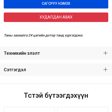
САГСРУУ НЭМЭХ
ХУДАЛДАН АВАХ
Таны захиалга 24 цагийн дотор танд хүргэгдэнэ.
Техникийн үзүүлэлт
Сэтгэгдэл
Төстэй бүтээгдэхүүн