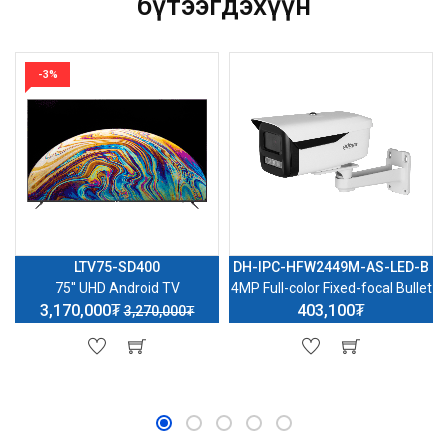
бүтээгдэхүүн
-3%
LTV75-SD400
DH-IPC-HFW2449M-AS-LED-B
75'' UHD Android TV
4MP Full-color Fixed-focal Bullet
3,170,000₮
403,100₮
3,270,000₮