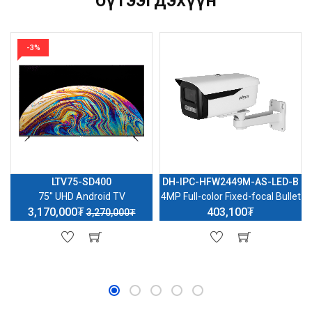
-3%
LTV75-SD400
DH-IPC-HFW2449M-AS-LED-B
75'' UHD Android TV
4MP Full-color Fixed-focal Bullet
3,170,000₮
403,100₮
3,270,000₮