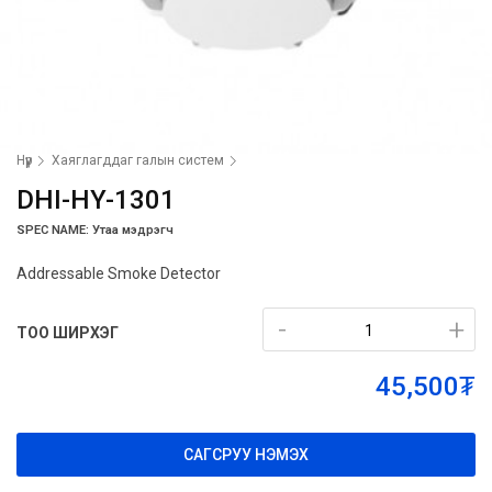
Нүүр
Хаяглагддаг галын систем
DHI-HY-1301
SPEC NAME: Утаа мэдрэгч
Addressable Smoke Detector
-
-
+
+
ТОО ШИРХЭГ
45,500₮
САГСРУУ НЭМЭХ