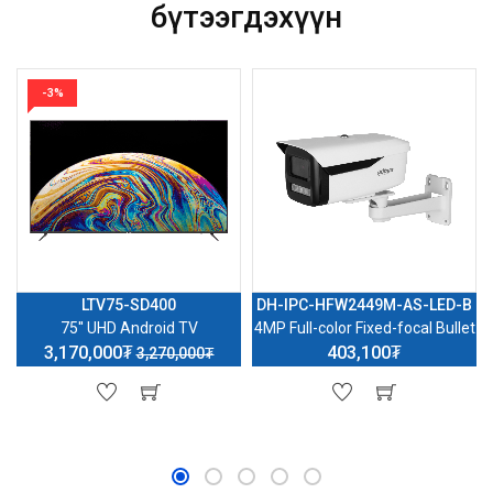
бүтээгдэхүүн
-3%
LTV75-SD400
DH-IPC-HFW2449M-AS-LED-B
75'' UHD Android TV
4MP Full-color Fixed-focal Bullet
3,170,000₮
403,100₮
3,270,000₮