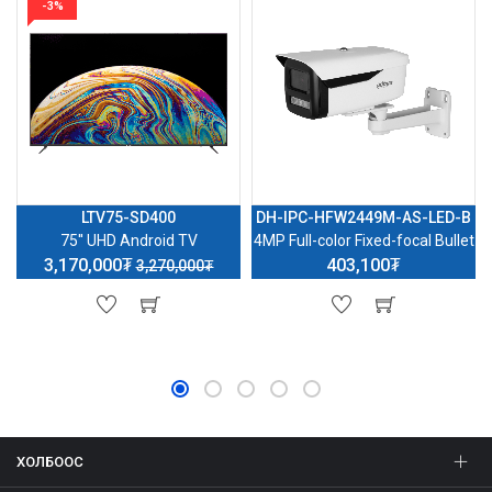
-3%
LTV75-SD400
DH-IPC-HFW2449M-AS-LED-B
75'' UHD Android TV
4MP Full-color Fixed-focal Bullet
3,170,000₮
403,100₮
3,270,000₮
ХОЛБООС