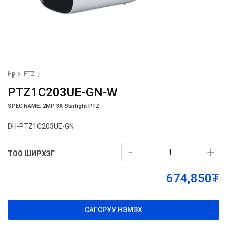
Нүүр
PTZ
PTZ1C203UE-GN-W
SPEC NAME: 2MP 3X Starlight PTZ
DH-PTZ1C203UE-GN
-
-
+
+
ТОО ШИРХЭГ
674,850₮
САГСРУУ НЭМЭХ