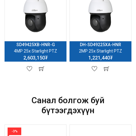
SD49425XB-HNR-G
DH-SD49225XA-HNR
4MP 25x Starlight PTZ
2MP 25x Starlight PTZ
2,603,150₮
1,221,440₮
Санал болгож буй
бүтээгдэхүүн
-3%