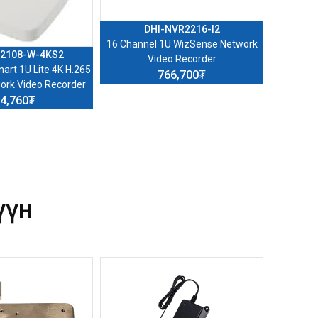
DHI-NVR2216-I2
16 Channel 1U WizSense Network
8 Chann
2108-W-4KS2
Video Recorder
art 1U Lite 4K H.265
766,700₮
ork Video Recorder
4,760₮
үүн