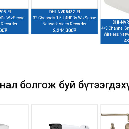
08-EI
DHI-NVR5432-EI
DDs WizSense
32 Channels 1.5U 4HDDs WizSense
DHI-NVR
 Recorder
Network Video Recorder
4/8 Channel Sm
800₮
2,244,300₮
Wireless Netw
43
нал болгож буй бүтээгдэх