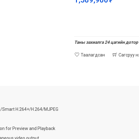
1,589,900₮
Таны захиалга 24 цагийн дотор 
Таалагдсан
Сагсруу 
5/Smart H.264+/H.264/MJPEG
on for Preview and Playback
neous video output