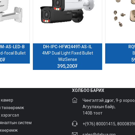
9M-AS-LED-B
DH-IPC-HFW2449T-AS-IL
RQ
d-focal Bullet
4MP Dual Light Fixed Bullet
B
00₮
WizSense
5
395,200₮
ХОЛБОО БАРИХ
 камер
Чингэлтэй дүүрэг, 9-р хороо
Агуулахын байр,
й төхөөрөмж
140В тоот
 хэрэгсэл
хяналтын систем
+(976) 80001415, 8000839
өхөөрөмж
sales@dahua.mn