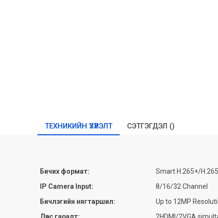
ТЕХНИКИЙН ҮЗҮҮЛЭЛТ
СЭТГЭГДЭЛ (
)
Бичих формат:
Smart H.265+/H.26
IP Camera Input:
8/16/32 Channel
Бичлэгийн нягтаршил:
Up to 12MP Resoluti
Дүрс гаралт:
2HDMI/2VGA simulta