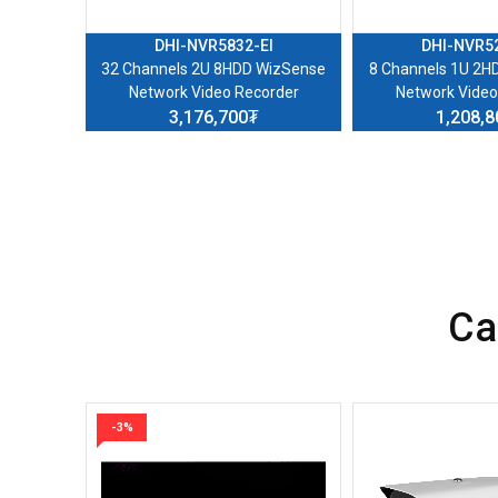
I/L
DHI-NVR5832-EI
DHI-NVR52
E WizMind
32 Channels 2U 8HDD WizSense
8 Channels 1U 2H
order
Network Video Recorder
Network Video
3,176,700₮
1,208,
Са
-3%