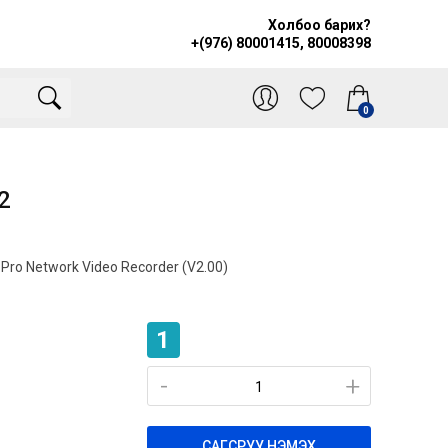
Холбоо барих?
+(976) 80001415, 80008398
0
2
Pro Network Video Recorder (V2.00)
1
-
-
+
+
САГСРУУ НЭМЭХ