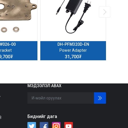
W026-00
DH-PFM320D-EN
racket
Power Adapter
9,700₮
31,700₮
МЭДЭЭЛЭЛ АВАХ
,
Биднийг дага
8