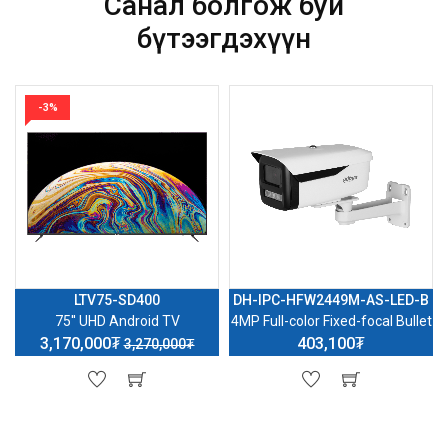
Санал болгож буй
бүтээгдэхүүн
-3%
LTV75-SD400
DH-IPC-HFW2449M-AS-LED-B
75'' UHD Android TV
4MP Full-color Fixed-focal Bullet
3,170,000₮
403,100₮
3,270,000₮