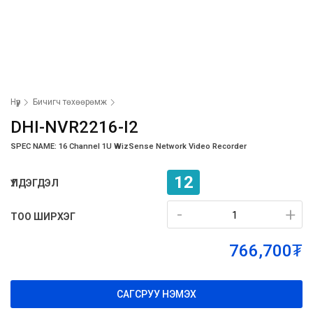
Нүүр
Бичигч төхөөрөмж
DHI-NVR2216-I2
SPEC NAME: 16 Channel 1U WizSense Network Video Recorder
12
ҮЛДЭГДЭЛ
-
-
+
+
ТОО ШИРХЭГ
766,700₮
САГСРУУ НЭМЭХ